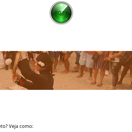
RADAR
onto de Cultura
DOE
AGENDA
CONTATO
eto? Veja como: