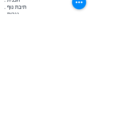
. תיבת נוף
. נַגָרוּת
. תאורת במה
LAB - MOI (5 משרות פנויות / 5
זמינות)
מטרת המעבדה הזו היא להעצים
סטודנטים לאופנה, סטודנטים
אוטודידקטיים או כל מי שרוצה לפתח
את הפוטנציאל היצירתי שלו בעולם
האופנה.
. סדנת עיצוב אופנה
. קולוריזם
. מחקר שוק
. שיווק דיגיטלי
. חומרים
. דוגמנות
. אביזרים וחלקים לטייס