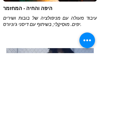
היפה והחיה - המחזמר
עיבוד מעולה עם מניפולציה של בובות ושירים
יפים. מוּסִיקָלִי; בשיתוף עם דיסני ג'וניורס.
ציידי הדברים
מופע פנטומימה ופנטומימה שמטרתו למנוע
מחלות מין, HIV, הריון בגיל העשרה ונשירה
מבית הספר.