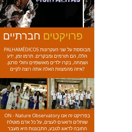
פרויקטים
חברתיים
PALHAMÉDICOS מבוססת על שני העקרונות
הללו, הם תורמים ומבקרים. תרמו זמן, ידע
ושמחה, בקרו ילדים מאושפזים וחולי סרטן.
איזה מהמצוות האלה אתה רוצה לקיים?
ON - Nature Observatory בפרויקט זה אנו
שותלים ודואגים לעצים, על כל אדם מוטלת
החובה לדאוג לטבע, התבוננות היא מעבר