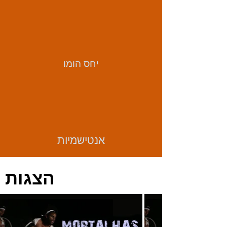
יחס הומו
אנטישמיות
הצגות