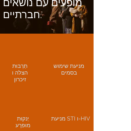
מופעים עם נושאים
חברתיים.
מניעת שימוש
תַרְבּוּת
בסמים
הצלה ו
זיכרון
מניעת STI ו-HIV
יַנקוּת
מוּפרָע