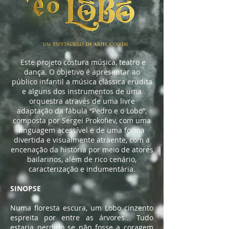
Este projeto costura música, teatro e
dança. O objetivo é apresentar ao
público infantil a música clássica erudita
e alguns dos instrumentos de uma
orquestra através de uma livre
adaptação da fábula “Pedro e o Lobo”,
composta por Sergei Prokofiev, com uma
linguagem acessível e de uma forma
divertida e visualmente atraente, com a
encenação da história por meio de atores
bailarinos, além de rico cenário,
caracterização e indumentária.
SINOPSE
Numa floresta escura, um Lobo cinzento
espreita por entre as árvores... Tudo
estaria perdido se não fosse a coragem