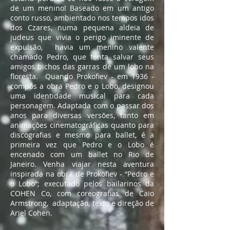
de um menino! Baseado em um antigo
conto russo, ambientado nos tempos idos
dos Czares, numa pequena aldeia de
judeus que vivia o perigo iminente de
expulsão, havia um menino valente
chamado Pedro, que tenta salvar seus
amigos bichos das garras de um lobo na
floresta. Quando Prokofiev - em 1936 -
compôs a obra Pedro e o Lobo, designou
uma identidade musical para cada
personagem. Adaptada com o passar dos
anos para diversas versões, tanto em
animações cinematográficas quanto para
discografias e mesmo para ballet, é a
primeira vez que Pedro e o Lobo é
encenado com um ballet no Rio de
Janeiro. Venha viajar nesta aventura
inspirada na obra de Prokofiev - “Pedro e
o Lobo”; executado pelos bailarinos da
COHEN Co, com coreografias de Caio
Armstrong, adaptação, texto e direção de
Ariel Cohen.