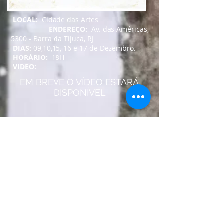
LOCAL:
Cidade das Artes
ENDEREÇO:
Av. das Américas,
5300 - Barra da Tijuca, RJ
DIAS:
09,10,15, 16 e 17 de Dezembro.
HORÁRIO:
18H
VIDEO:
EM BREVE O VÍDEO ESTARÁ
DISPONÍVEL